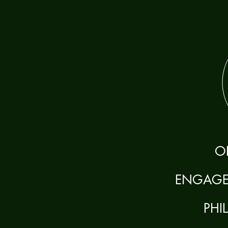
O
ENGAGE
PHI