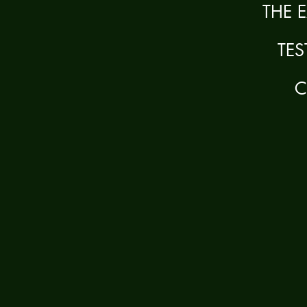
THE 
TES
C